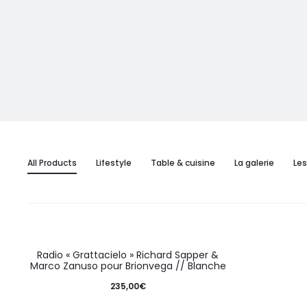
All Products
Lifestyle
Table & cuisine
La galerie
Le
Radio « Grattacielo » Richard Sapper &
Marco Zanuso pour Brionvega // Blanche
235,00
€